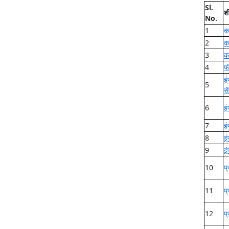
Sl.
शी
No.
1
क
2
क
3
क
4
फ
इ
5
स
6
इं
7
इ
8
इ
9
इ
10
प्
11
प
12
प्