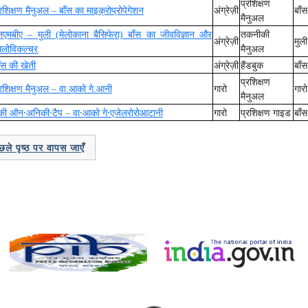
प्रशिक्षण
रशिक्षण मैनुअल – बाँस का माइक्रोप्रोपेगेशन
अंग्रेज़ी
बाँ
मैनुअल
नएमबीए – मुली (मेलोकाना बैसिफेरा) बाँस का जीवविज्ञान और
तकनीकी
अंग्रेज़ी
मुल
िलोविकल्चर
मैनुअल
ाँस की खेती
अंग्रेज़ी
हैंडबुक
बाँस
प्रशिक्षण
्रशिक्षण मैनुअल – वा.आको गे.आनी
गारो
गार
मैनुअल
·
·
·
·
्की ऑन
अनिकी
टैप – वा
आको गे
एजेलरोरोआटानी
गारो
प्रशिक्षण गाइड
बाँ
ले पृष्ठ पर वापस जाएँ