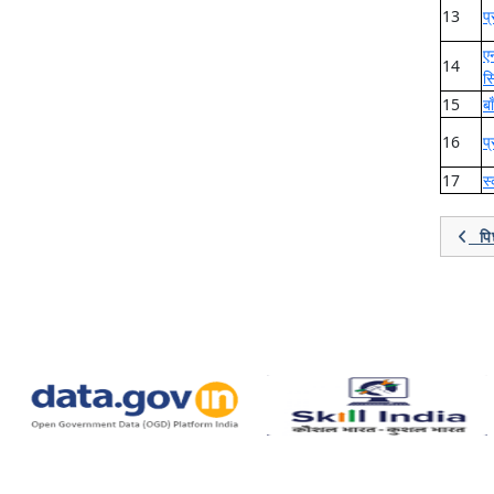
13
प्
ए
14
स
15
ब
16
प
17
स
पिछ
