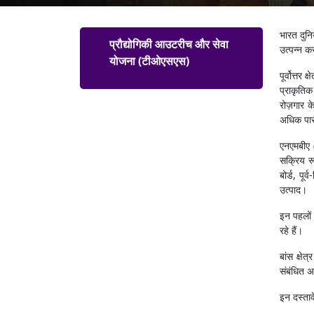
Schemes Menu
भारत दुनि
प्रौद्योगिकी आउटरीच और सेवा
उत्पन्न क
योजना (टीओएसएस)
पूर्वोत्त
प्राकृतिक
रोज़गार 
अधिक पारं
एनएमबीए (
सक्रिय रू
बोर्ड, पू
उत्पाद।
इन पहलों न
रहे हैं।
बांस क्षे
संबंधित अ
इन दस्ताव