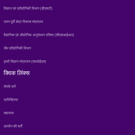
विज्ञान एवं प्रौद्योगिकी विभाग (डीएसटी)
उत्तर पूर्वी क्षेत्र विकास मंत्रालय
वैज्ञानिक एवं औद्योगिक अनुसंधान परिषद (सीएसआईआर)
जैव प्रौद्योगिकी विभाग
पृथ्वी विज्ञान मंत्रालय (एमओईएस)
क्विक लिंक्स
संपर्क करें
प्रतिक्रिया
सहायता
उपयोग की शर्तें