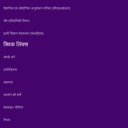
वैज्ञानिक एवं औद्योगिक अनुसंधान परिषद (सीएसआईआर)
जैव प्रौद्योगिकी विभाग
पृथ्वी विज्ञान मंत्रालय (एमओईएस)
क्विक लिंक्स
संपर्क करें
प्रतिक्रिया
सहायता
उपयोग की शर्तें
वेबसाइट नीतियां
नियम