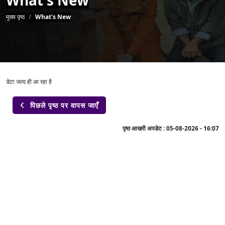
पग चिन्ह
मुख्य पृष्ठ
What's New
डेटा जल्द ही आ रहा है
पिछले पृष्ठ पर वापस जाएँ

पृष्ठ आखरी अपडेट :
05-08-2026 - 16:07