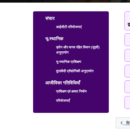
Technology Sector M
संचार
द
आईसीटी परियोजनाएं
भू-स्थानिक
ड्रोन और मानव रहित विमान (यूएवी)
अनुप्रयोग
भू-स्थानिक प्रशिक्षण
दूरसंवेदी प्रौद्योगिकी अनुप्रयोग
आजीविका गतिविधियाँ
प्रशिक्षण एवं क्षमता निर्माण
परियोजनाएँ
पिछ
