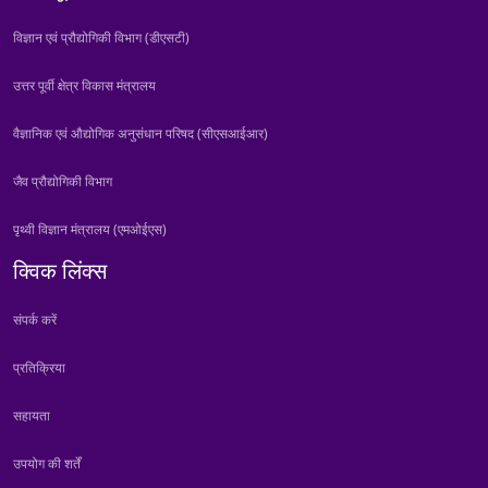
विज्ञान एवं प्रौद्योगिकी विभाग (डीएसटी)
उत्तर पूर्वी क्षेत्र विकास मंत्रालय
वैज्ञानिक एवं औद्योगिक अनुसंधान परिषद (सीएसआईआर)
जैव प्रौद्योगिकी विभाग
पृथ्वी विज्ञान मंत्रालय (एमओईएस)
क्विक लिंक्स
संपर्क करें
प्रतिक्रिया
सहायता
उपयोग की शर्तें